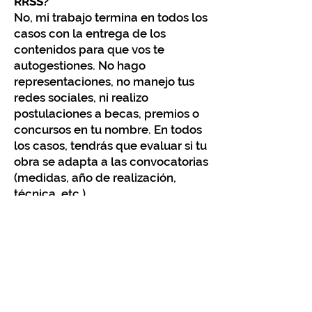
RRSS?
No, mi trabajo termina en todos los
casos con la entrega de los
contenidos para que vos te
autogestiones. No hago
representaciones, no manejo tus
redes sociales, ni realizo
postulaciones a becas, premios o
concursos en tu nombre. En todos
los casos, tendrás que evaluar si tu
obra se adapta a las convocatorias
(medidas, año de realización,
técnica, etc.).
• Cuando encargo un flyer o un
catálogo, además el JPG o el PDF,
¿recibo los archivos editables?
No, solamente recibís el JPG o PDF.
En Catálogos para Artistas