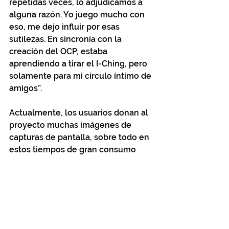
repetidas veces, lo adjudicamos a 
alguna razón. Yo juego mucho con 
eso, me dejo influir por esas 
sutilezas. En sincronía con la 
creación del OCP, estaba 
aprendiendo a tirar el I-Ching, pero 
solamente para mi círculo íntimo de 
amigos”. 
Actualmente, los usuarios donan al 
proyecto muchas imágenes de 
capturas de pantalla, sobre todo en 
estos tiempos de gran consumo 
cultural digital. Y confiesan que le 
realizan al oráculo preguntas 
trascendentales, como por ejemplo: 
“¿Cómo va a ser todo cuando nos 
volvamos a encontrar?”. 