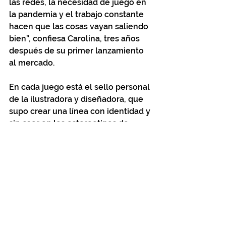
las redes, la necesidad de juego en 
la pandemia y el trabajo constante 
hacen que las cosas vayan saliendo 
bien”, confiesa Carolina, tres años 
después de su primer lanzamiento 
al mercado.
En cada juego está el sello personal 
de la ilustradora y diseñadora, que 
supo crear una línea con identidad y 
sin caer en los estereotipos de 
juegos para niños. La propuesta de 
Amormío es habilitar esos espacios 
para jugar de manera activa y 
creativa, para que la imaginación 
florezca durante la infancia. 
Por Victoria Villalba, para Untable 
Magazine