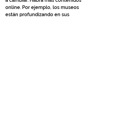
a cambiar. Habrá más contenidos 
online. Por ejemplo, los museos 
están profundizando en sus 
plataformas digitales, están 
armando vivos y revisitando 
muestras pasadas. El mundo del 
arte genera esta cosa de 
convocatoria masiva, de mucha 
gente en los museos y en las 
inauguraciones. Las decisiones que 
tomemos van a hablar de lo que 
somos como personas y, en este 
caso, como artistas.
Por Victoria Villalba, para 
Untable 
Magazine
.
Visitá
www.diegoperrotta.com.ar